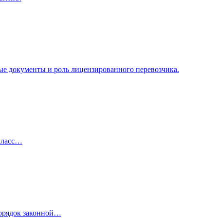
ые документы и роль лицензированного перевозчика.
 класс…
порядок законной…