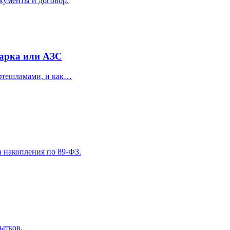
окументы и договор.
парка или АЗС
ефтешламами, и как…
 накопления по 89-ФЗ.
бытков.