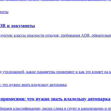
ADR и документы
дуктов: классы опасности отходов, требования ADR, обязательн
д утилизацией, какие параметры проверяют и как это влияет на
 примесями: что нужно знать владельцу автопарка
збираем классификацию, риски слива в грунт и канализацию и 