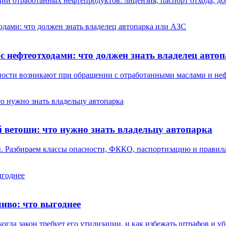
ции отработанных нефтепродуктов: лицензия, паспорт отхода, д
с нефтеотходами: что должен знать владелец авто
ётности возникают при обращении с отработанными маслами и н
 ветоши: что нужно знать владельцу автопарка
 Разбираем классы опасности, ФККО, паспортизацию и правила
иво: что выгоднее
огда закон требует его утилизации, и как избежать штрафов и у